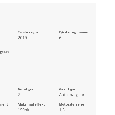
Første reg. år
Første reg. måned
2019
6
ngsdat
e
Antal gear
Gear type
7
Automatgear
ment
Maksimal effekt
Motorstørrelse
150hk
1,5l