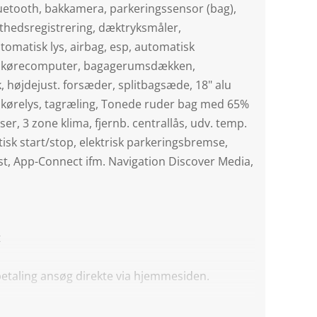
luetooth, bakkamera, parkeringssensor (bag),
æthedsregistrering, dæktryksmåler,
utomatisk lys, airbag, esp, automatisk
, kørecomputer, bagagerumsdækken,
, højdejust. forsæder, splitbagsæde, 18" alu
 kørelys, tagræling, Tonede ruder bag med 65%
er, 3 zone klima, fjernb. centrallås, udv. temp.
sk start/stop, elektrisk parkeringsbremse,
st, App-Connect ifm. Navigation Discover Media,
t
etaling ansøg direkte via hjemmesiden.