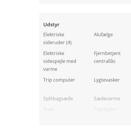
Udstyr
Elektriske
Alufælge
sideruder (4)
Elektriske
Fjernbetjent
sidespejle med
centrallås
varme
Trip computer
Lygtevasker
Splitbagsæde
Sædevarme
Træk
Tågelygter