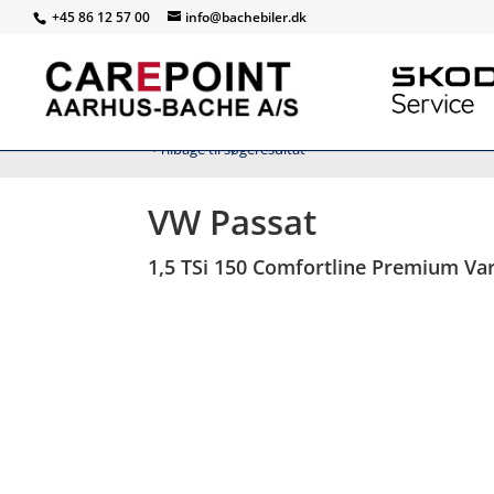
+45 86 12 57 00
info@bachebiler.dk
<
Tilbage til søgeresultat
VW Passat
1,5 TSi 150 Comfortline Premium Va