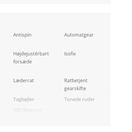
Antispin
Automatgear
Højdejustérbart
Isofix
forsæde
Læderrat
Ratbetjent
gearskifte
Tagbøjler
Tonede ruder
ABS Bremser