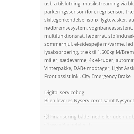
usb-a tilslutning, musikstreaming via b
parkeringssensor (for), regnsensor, tr
skiltegenkendelse, isofix, lygtevasker, a
nødbremsesystem, vognbaneassistent
multifunktionsrat, læderrat, stofindtræk
sommerhjul, el-sidespejle m/varme, led
lysabsorbering, træk til 1.600kg M/Brems
måler, sædevarme, 4x el-ruder, automati
Vinterpakke, DAB+ modtager, Light Assi
Front assist inkl. City Emergency Brake
Digital servicebog
Bilen leveres Nyserviceret samt Nysyne
💥 Finansering både med eller uden udb
💥 www.Bachebiler.dk