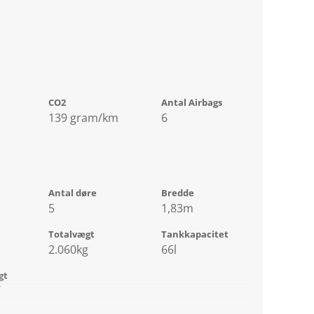
CO2
Antal Airbags
139 gram/km
6
Antal døre
Bredde
5
1,83m
Totalvægt
Tankkapacitet
2.060kg
66l
gt
r