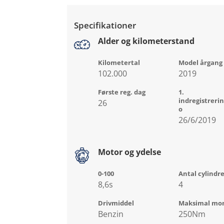
Specifikationer
Alder og kilometerstand
Kilometertal
Model årgang
102.000
2019
Første reg. dag
1.
indregistreri
26
o
26/6/2019
Motor og ydelse
0-100
Antal cylindr
8,6s
4
Drivmiddel
Maksimal mo
Benzin
250Nm