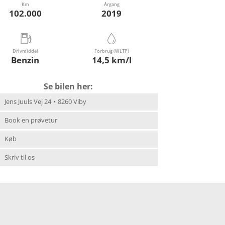
Km
Årgang
102.000
2019
Drivmiddel
Forbrug (WLTP)
Benzin
14,5 km/l
Se bilen her:
Jens Juuls Vej 24
8260 Viby
Book en prøvetur
Køb
Skriv til os