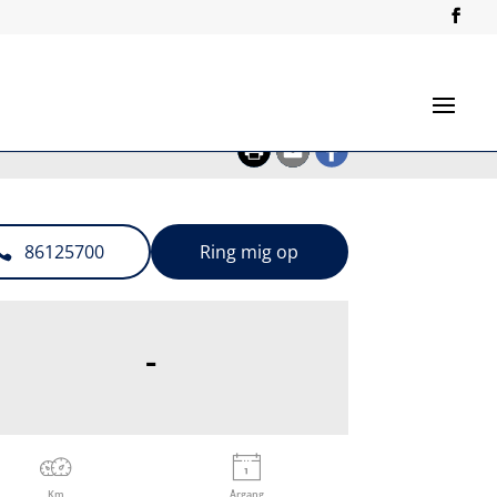
86125700
Ring mig op
-
Km
Årgang