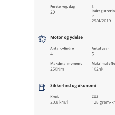
Første reg. dag
1.
indregistreri
29
o
29/4/2019
Motor og ydelse
Antal cylindre
Antal gear
4
5
Maksimal moment
Maksimal eff
250Nm
102hk
Sikkerhed og økonomi
Km/L
CO2
20,8 km/l
128 gram/k