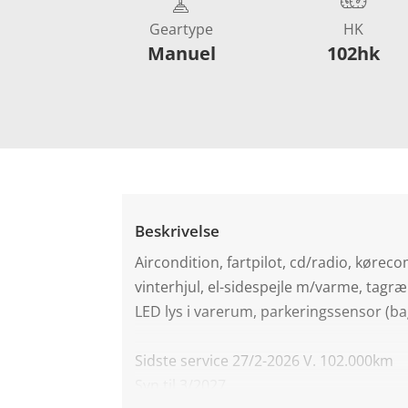
Geartype
HK
Manuel
102hk
Beskrivelse
Aircondition, fartpilot, cd/radio, kørec
vinterhjul, el-sidespejle m/varme, tagræl
LED lys i varerum, parkeringssensor (ba
Sidste service 27/2-2026 V. 102.000km
Syn til 3/2027