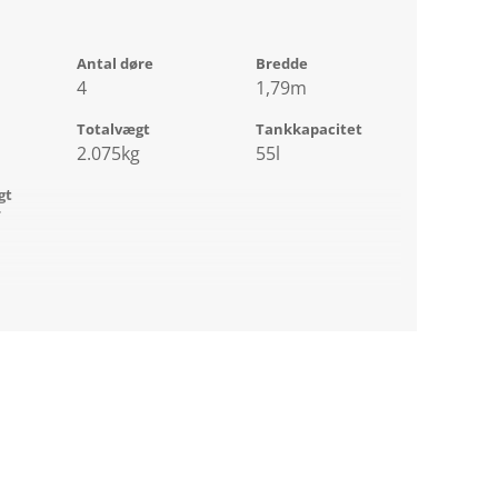
Antal døre
Bredde
4
1,79m
Totalvægt
Tankkapacitet
2.075kg
55l
gt
r