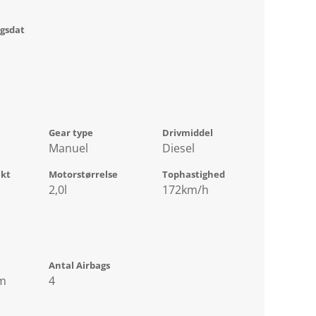
ngsdat
Gear type
Drivmiddel
Manuel
Diesel
ekt
Motorstørrelse
Tophastighed
2,0l
172km/h
Antal Airbags
m
4