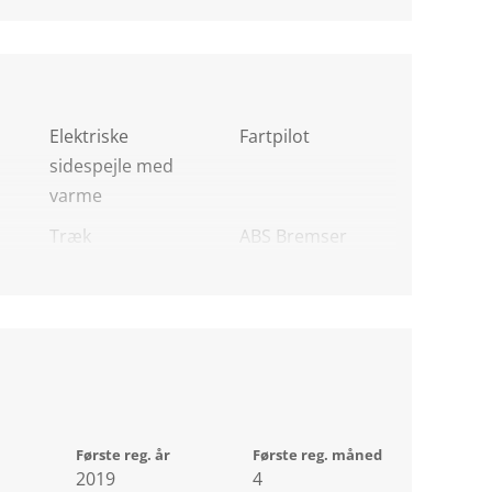
Elektriske
Fartpilot
sidespejle med
varme
Træk
ABS Bremser
Første reg. år
Første reg. måned
2019
4