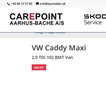
+45 86 12 57 00
info@bachebiler.dk
<
Tilbage til søgeresultat
VW Caddy Maxi
2,0 TDi 102 BMT Van
SOLGT