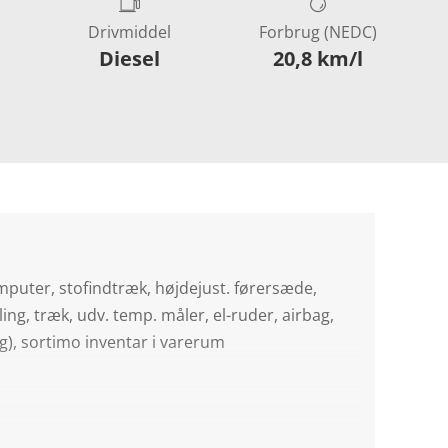
Drivmiddel
Forbrug (NEDC)
Diesel
20,8 km/l
omputer, stofindtræk, højdejust. førersæde,
ing, træk, udv. temp. måler, el-ruder, airbag,
g), sortimo inventar i varerum