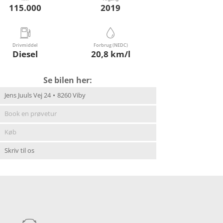
115.000
2019
Drivmiddel
Forbrug (NEDC)
Diesel
20,8 km/l
Se bilen her:
Jens Juuls Vej 24
8260 Viby
Book en prøvetur
Køb
Skriv til os