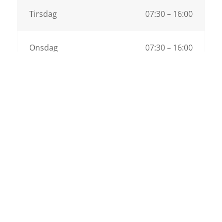
Tirsdag
07:30 – 16:00
Onsdag
07:30 – 16:00
Torsdag
07:30 – 16:00
Fredag
07:30 – 15:00
Weekend
Lukket
Medarbejdere